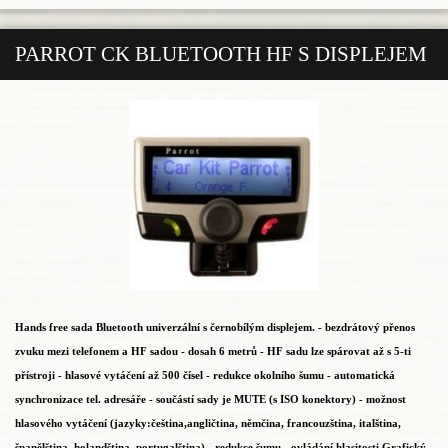
PARROT CK BLUETOOTH HF S DISPLEJEM
Hands free sada Bluetooth univerzální s černobílým displejem. - bezdrátový přenos
zvuku mezi telefonem a HF sadou - dosah 6 metrů - HF sadu lze spárovat až s 5-ti
přístroji - hlasové vytáčení až 500 čísel - redukce okolního šumu - automatická
synchronizace tel. adresáře - součástí sady je MUTE (s ISO konektory) - možnost
hlasového vytáčení (jazyky:čeština,angličtina, němčina, francouzština, italština,
španělština, holandština, portugalština) - redukce šumu - ovládání hlasitosti Grafický