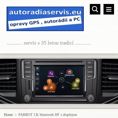
............ servis s 35 letou tradicí ............
Home
>
PARROT CK bluetooth HF s displejem