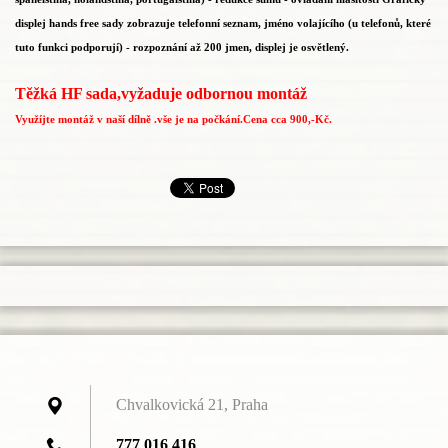
displej hands free sady zobrazuje telefonní seznam, jméno volajícího (u telefonů, které
tuto funkci podporují) - rozpoznání až 200 jmen, displej je osvětlený.
Těžká HF sada,vyžaduje odbornou montáž
Využíjte montáž v naší dílně .vše je na počkání.Cena cca 900,-Kč.
Chvalkovická 21, Praha
777 016 416